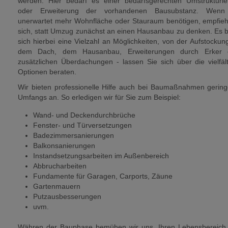
werden. Hier bedarf es einer bedarfsgerechten Umstrukturie
oder Erweiterung der vorhandenen Bausubstanz. Wenn
unerwartet mehr Wohnfläche oder Stauraum benötigen, empfieh
sich, statt Umzug zunächst an einen Hausanbau zu denken. Es b
sich hierbei eine Vielzahl an Möglichkeiten, von der Aufstockun
dem Dach, dem Hausanbau, Erweiterungen durch Erker 
zusätzlichen Überdachungen - lassen Sie sich über die vielfäl
Optionen beraten.
Wir bieten professionelle Hilfe auch bei Baumaßnahmen gerin
Umfangs an. So erledigen wir für Sie zum Beispiel:
Wand- und Deckendurchbrüche
Fenster- und Türversetzungen
Badezimmersanierungen
Balkonsanierungen
Instandsetzungsarbeiten im Außenbereich
Abbrucharbeiten
Fundamente für Garagen, Carports, Zäune
Gartenmauern
Putzausbesserungen
uvm.
Währen der Bauphase bemühen wir uns, Ihren Lebensbereich zu